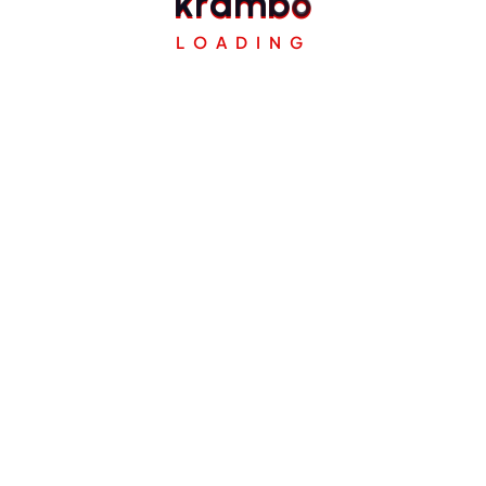
k
r
a
m
b
o
Recent Comments
LOADING
No comments to show.
Archives
August 2026
July 2026
June 2026
May 2026
April 2026
March 2026