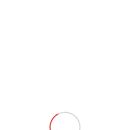
P
Schweizer Plinko Casinos im Test:
o
Seriöse Anbieter & Bonusangebote
s
Plinko Spiel: Spannung und Spaß in jedem
t
Drop
n
a
v
i